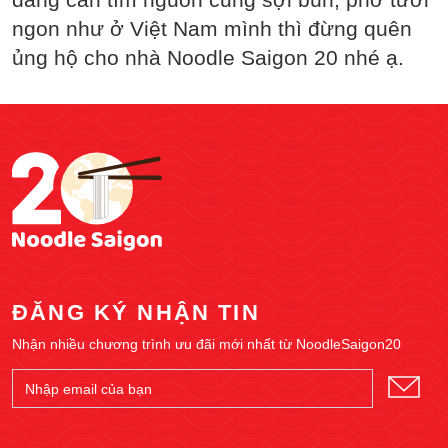
ngon như ở Việt Nam mình thì đừng quên
ủng hộ cho nhà Noodle Saigon 20 nhé ạ.
ĐĂNG KÝ NHẬN TIN
Nhận nhiều chương trình ưu đãi mới nhất từ NoodleSaigon20