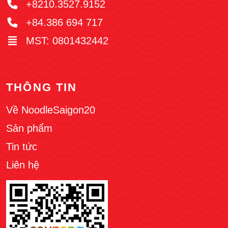
+8210.3527.9152
+84.386 694 717
MST: 0801432442
THÔNG TIN
Về NoodleSaigon20
Sản phẩm
Tin tức
Liên hệ