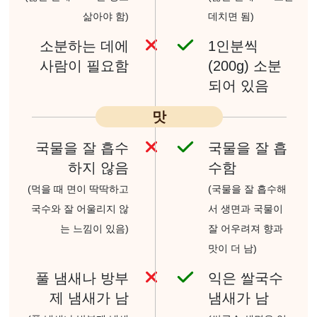
삶아야 함)
데치면 됨)
소분하는 데에
1인분씩
사람이
필요함
(200g)
소분
되어 있음
맛
국물을 잘 흡수
국물을 잘 흡
하지 않음
수함
(먹을 때 면이 딱딱하고
(국물을 잘 흡수해
국수와 잘 어울리지 않
서
생면과 국물이
는
느낌이 있음)
잘 어우려져
향과
맛이 더 남)
풀 냄새나 방부
익은 쌀국수
제 냄새가 남
냄새가 남