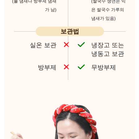
(풀 냄새나 방부제
냄새
(쌀국수 생면은 익
가 남)
은 쌀국수
가루의
냄새가 있음)
보관법
실온 보관
냉장고 또는
냉동고 보관
방부제
무방부제