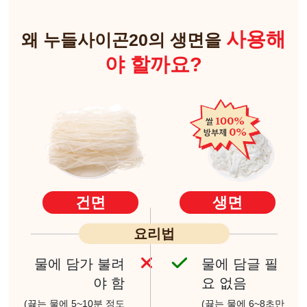
사용해
왜 누들사이곤20의 생면을
야 할까요?
건면
생면
요리법
물에 담가 불려
물에 담글 필
야 함
요 없음
(끓는 물에 5~10분 정도
(끓는 물에 6~8초만