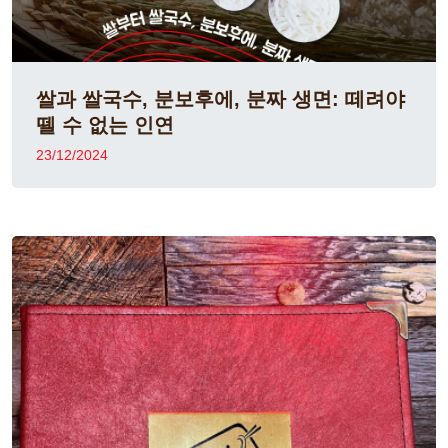
쌀과 쌀국수, 분보후에, 분짜 생면: 떼려야
뗄 수 없는 인연
23/12/2024